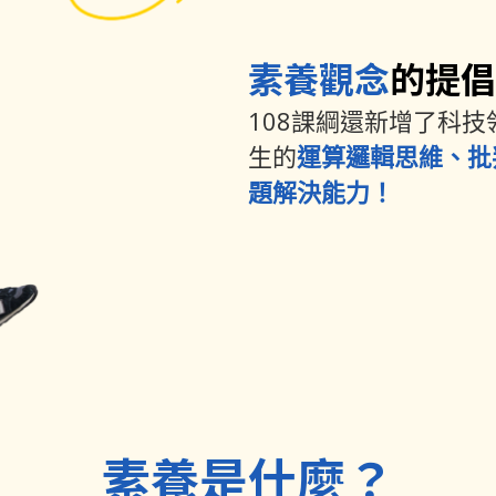
素養觀念
的提倡
108課綱還新增了科
生的
運算邏輯思維、批
題解決能力！
素養是什麼？