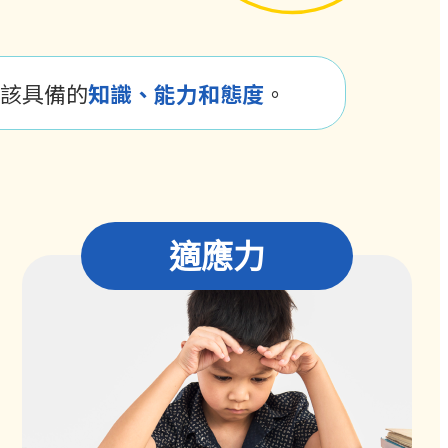
該具備的
知識、能力和態度
。
適應力