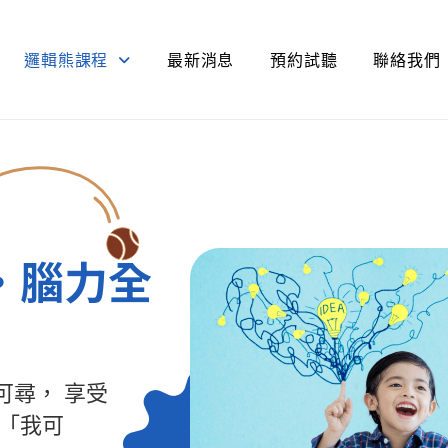
邏輯熊課程
最新消息
預約試聽
聯絡我們
・腦力全
可尋， 享受
「我可