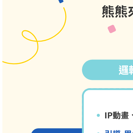
熊熊
從孩子的視野出發，給孩子
貝思熊優勢
教具個別化，生活校園皆應
考。親和、熱情、會引導、