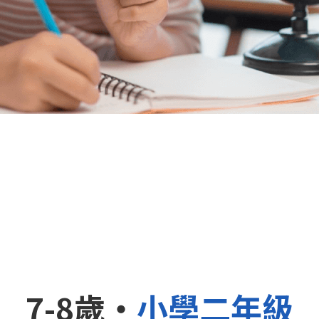
7-8歲・
小學二年級