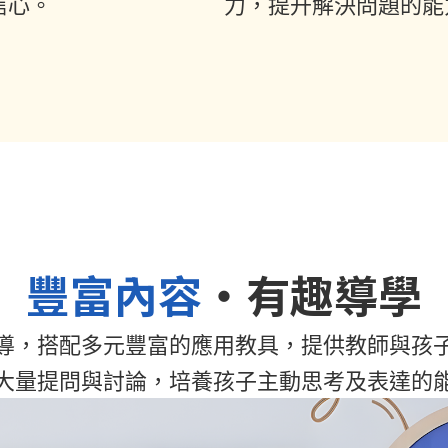
信心。
力，提升解決問題的能
豐富內容
・有趣導學
導，搭配多元豐富的應用教具，提供教師與孩
大量提問與討論，培養孩子主動思考及表達的