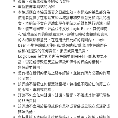
複製、複製或複製本網站的資料
重新散佈本網站的內容
本協議應自本協議簽署之日起生效。本網站的某些部分為
使用者提供了在網站某些區域發布和交換意見和資訊的機
會。本網站不會在評論出現在網站之前對其進行過濾、編
輯、發布或審查。評論並不反映 Logic Bear、其代理商
和/或附屬公司的觀點和意見。評論反映發表觀點和意見
的人的觀點和意見。在適用法律允許的範圍內，Logic
Bear 不對評論或因使用和/或張貼和/或出現本評論而造
成和/或遭受的任何責任、損害或費用負責。
Logic Bear 保留監控所有評論並刪除任何可能被視為不
當、冒犯或導致違反這些條款和條件的評論的權利。
您保證並聲明：
您有權在我們的網站上發布評論，並擁有所有必要的許可
和同意；
該評論不侵犯任何智慧財產權，包括但不限於任何第三方
的版權、專利或商標；
評論不包含任何誹謗、誹謗、冒犯、不雅或其他侵犯隱私
的非法資料
該評論不會用於招攬或促進業務或習俗或呈現商業活動或
非法活動。
您特此授予本網站非排他性許可，以使用、複製、編輯並