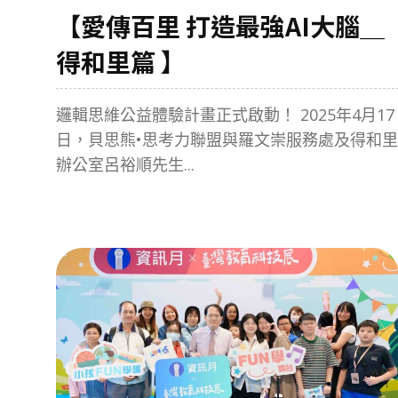
【愛傳百里 打造最強AI大腦＿
得和里篇 】
邏輯思維公益體驗計畫正式啟動！ 2025年4月17
日，貝思熊•思考力聯盟與羅文崇服務處及得和里
辦公室呂裕順先生...