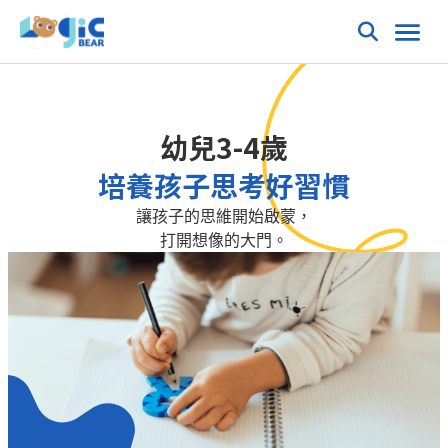
幼兒3-4歲
培養孩子思考好習慣
讓孩子的思維開始啟蒙，
打開想像的大門。