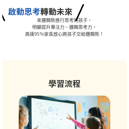
啟動思考
轉動未來
來邏輯熊進行思考的孩子，
明顯提升專注力、邏輯思考力，
高達95％家長放心將孩子交給邏輯熊！
學習流程