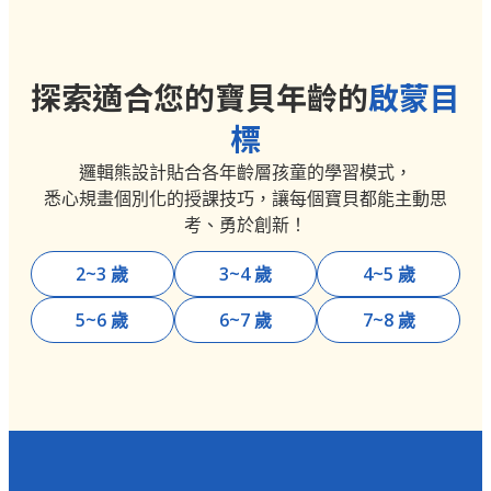
探索適合您的寶貝年齡的
啟蒙目
標
邏輯熊設計貼合各年齡層孩童的學習模式，
悉心規畫個別化的授課技巧，讓每個寶貝都能主動思
考、勇於創新！
2~3 歲
3~4 歲
4~5 歲
5~6 歲
6~7 歲
7~8 歲