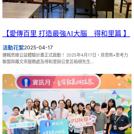
【愛傳百里 打造最強AI大腦＿得和里篇 】
活動花絮
2025-04-17
邏輯思維公益體驗計畫正式啟動！ 2025年4月17日，貝思熊•思考力
聯盟與羅文崇服務處及得和里辦公室呂裕順先生…